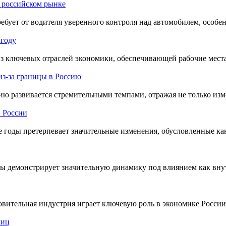
 российском рынке
требует от водителя уверенного контроля над автомобилем, особ
 году
 ключевых отраслей экономики, обеспечивающей рабочие места 
из-за границы в Россию
сию развивается стремительными темпами, отражая не только из
в России
е годы претерпевает значительные изменения, обусловленные ка
 демонстрирует значительную динамику под влиянием как внут
овительная индустрия играет ключевую роль в экономике России,
лиц