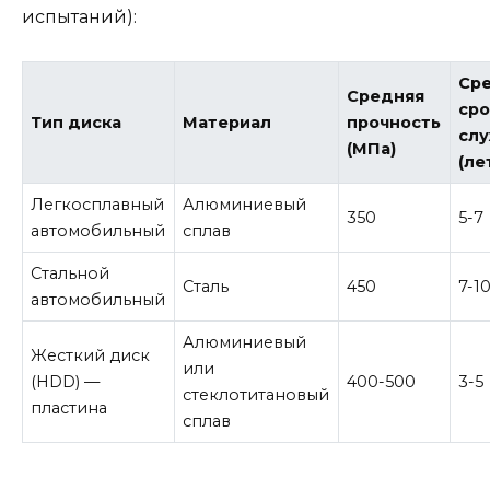
испытаний):
Ср
Средняя
сро
Тип диска
Материал
прочность
сл
(МПа)
(ле
Легкосплавный
Алюминиевый
350
5-7
автомобильный
сплав
Стальной
Сталь
450
7-1
автомобильный
Алюминиевый
Жесткий диск
или
(HDD) —
400-500
3-5
стеклотитановый
пластина
сплав