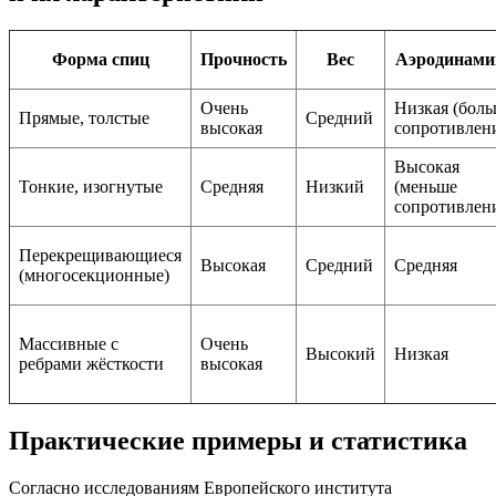
Форма спиц
Прочность
Вес
Аэродинами
Очень
Низкая (бол
Прямые, толстые
Средний
высокая
сопротивлен
Высокая
Тонкие, изогнутые
Средняя
Низкий
(меньше
сопротивлен
Перекрещивающиеся
Высокая
Средний
Средняя
(многосекционные)
Массивные с
Очень
Высокий
Низкая
ребрами жёсткости
высокая
Практические примеры и статистика
Согласно исследованиям Европейского института