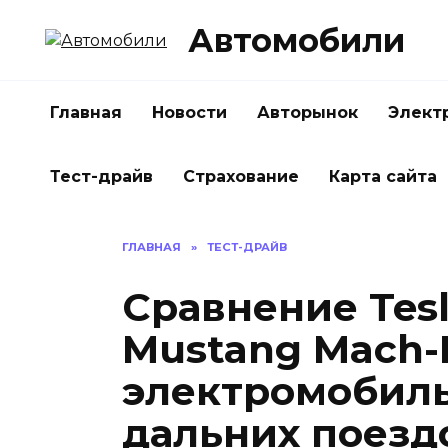
Перейти
Автомобили
к
содержанию
Главная
Новости
Авторынок
Элект
Тест-драйв
Страхование
Карта сайта
ГЛАВНАЯ
»
ТЕСТ-ДРАЙВ
Сравнение Tesl
Mustang Mach-E
электромобиль
дальних поезд