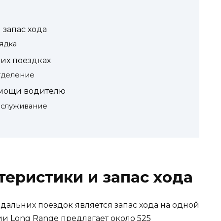
 запас хода
ядка
их поездках
тделение
омощи водителю
бслуживание
теристики и запас хода
альних поездок является запас хода на одной
сии Long Range предлагает около 525