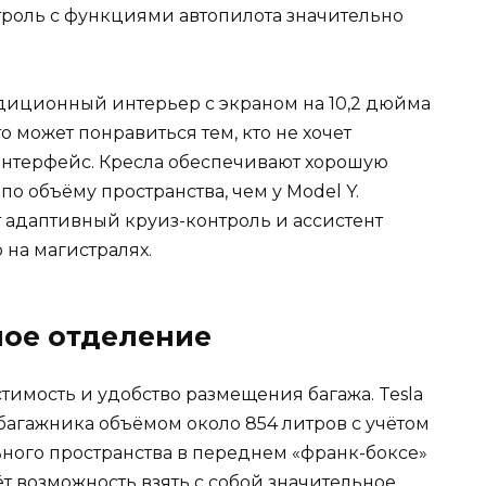
роль с функциями автопилота значительно
адиционный интерьер с экраном на 10,2 дюйма
 может понравиться тем, кто не хочет
интерфейс. Кресла обеспечивают хорошую
о объёму пространства, чем у Model Y.
адаптивный круиз-контроль и ассистент
 на магистралях.
ное отделение
имость и удобство размещения багажа. Tesla
 багажника объёмом около 854 литров с учётом
ьного пространства в переднем «франк-боксе»
ёт возможность взять с собой значительное