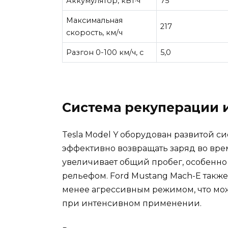
Аккумулятор, кВт·ч
75
Максимальная
217
скорость, км/ч
Разгон 0-100 км/ч, с
5,0
Система рекуперации 
Tesla Model Y оборудован развитой с
эффективно возвращать заряд во вре
увеличивает общий пробег, особенн
рельефом. Ford Mustang Mach-E также
менее агрессивным режимом, что мож
при интенсивном применении.