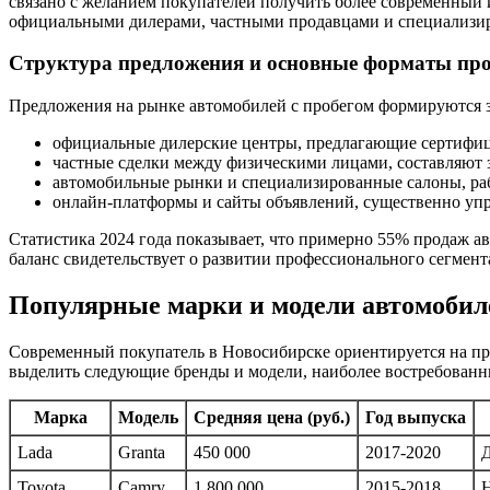
связано с желанием покупателей получить более современный 
официальными дилерами, частными продавцами и специализиро
Структура предложения и основные форматы пр
Предложения на рынке автомобилей с пробегом формируются з
официальные дилерские центры, предлагающие сертифиц
частные сделки между физическими лицами, составляют з
автомобильные рынки и специализированные салоны, р
онлайн-платформы и сайты объявлений, существенно уп
Статистика 2024 года показывает, что примерно 55% продаж ав
баланс свидетельствует о развитии профессионального сегмен
Популярные марки и модели автомобиле
Современный покупатель в Новосибирске ориентируется на пр
выделить следующие бренды и модели, наиболее востребованн
Марка
Модель
Средняя цена (руб.)
Год выпуска
Lada
Granta
450 000
2017-2020
Д
Toyota
Camry
1 800 000
2015-2018
Н