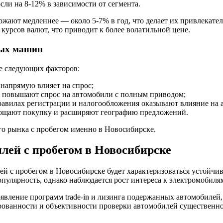
ли на 8-12% в зависимости от сегмента.
ожают медленнее — около 5-7% в год, что делает их привлекат
курсов валют, что приводит к более волатильной цене.
ных машин
е следующих факторов:
напрямую влияет на спрос;
повышают спрос на автомобили с полным приводом;
авилах регистрации и налогообложения оказывают влияние на 
щают покупку и расширяют географию предложений.
 рынка с пробегом именно в Новосибирске.
лей с пробегом в Новосибирске
ей с пробегом в Новосибирске будет характеризоваться устойч
пулярность, однако наблюдается рост интереса к электромобил
оявление программ trade-in и лизинга подержанных автомобилей
рованности и объективности проверки автомобилей существенно