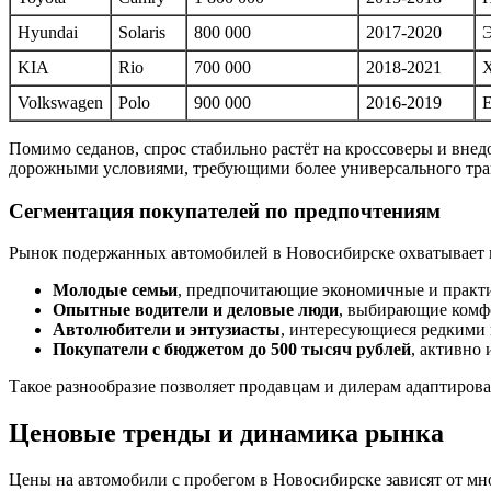
Hyundai
Solaris
800 000
2017-2020
Э
KIA
Rio
700 000
2018-2021
Х
Volkswagen
Polо
900 000
2016-2019
Е
Помимо седанов, спрос стабильно растёт на кроссоверы и внедо
дорожными условиями, требующими более универсального тран
Сегментация покупателей по предпочтениям
Рынок подержанных автомобилей в Новосибирске охватывает н
Молодые семьи
, предпочитающие экономичные и практи
Опытные водители и деловые люди
, выбирающие комф
Автолюбители и энтузиасты
, интересующиеся редкими
Покупатели с бюджетом до 500 тысяч рублей
, активно
Такое разнообразие позволяет продавцам и дилерам адаптирова
Ценовые тренды и динамика рынка
Цены на автомобили с пробегом в Новосибирске зависят от мно