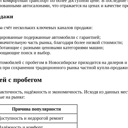
и комфортный транспорт по более доступной цене. В последние
ванными автосалонами, что отражается на ценах и качестве п
одажи
а счёт нескольких ключевых каналов продажи:
ированные подержанные автомобили с гарантией;
начительную часть рынка, благодаря более низкой стоимости;
аботающие с разными ценовыми категориями машин;
рощающие поиск и выбор.
томобилей с пробегом в Новосибирске приходится на дилеров и 
та при сохранении традиционного рынка частной купли-продажи
й с пробегом
актичность, надёжность и экономичность. Исходя из данных ме
ые на рынке:
Причина популярности
оступность и недорогой ремонт
адёжность и комфорт