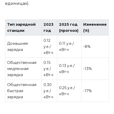
единицах).
Тип зарядной
2023
2025 год
Изменение
станции
год
(прогноз)
(%)
0.12
Домашняя
0.11 у.е./
у.е./
-8%
зарядка
кВт·ч
кВт·ч
Общественная
0.15
0.13 у.е./
медленная
у.е./
-13%
кВт·ч
зарядка
кВт·ч
Общественная
0.30
0.25 у.е./
быстрая
у.е./
-17%
кВт·ч
зарядка
кВт·ч