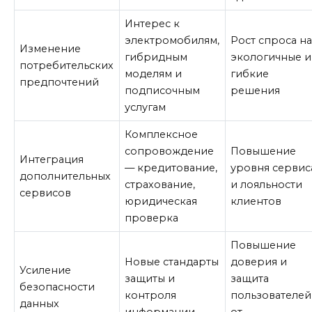
Интерес к
электромобилям,
Рост спроса н
Изменение
гибридным
экологичные и
потребительских
моделям и
гибкие
предпочтений
подписочным
решения
услугам
Комплексное
сопровождение
Повышение
Интеграция
— кредитование,
уровня сервис
дополнительных
страхование,
и лояльности
сервисов
юридическая
клиентов
проверка
Повышение
Новые стандарты
доверия и
Усиление
защиты и
защита
безопасности
контроля
пользователей
данных
информации
от