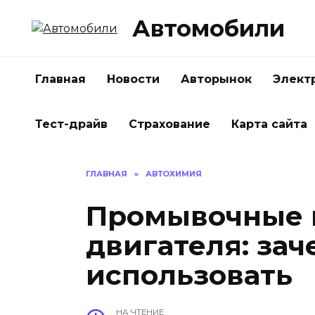
Перейти
Автомобили
к
содержанию
Главная
Новости
Авторынок
Элект
Тест-драйв
Страхование
Карта сайта
ГЛАВНАЯ
»
АВТОХИМИЯ
Промывочные 
двигателя: зач
использовать
НА ЧТЕНИЕ