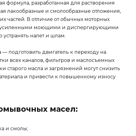
я формула, разработанная для растворения
чая лакообразные и смолообразные отложения,
их частей. В отличие от обычных моторных
ют усиленными моющими и диспергирующими
 устранять налет и шлам.
 — подготовить двигатель к переходу на
тки всех каналов, фильтров и маслосъемных
тки старого масла и загрязнений могут снизить
атериала и привести к повышенному износу
омывочных масел:
ка и смолы;