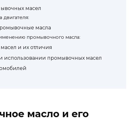
ывочных масел
 двигателя:
промывочные масла
рименению промывочного масла:
асел и их отличия
ри использовании промывочных масел
томобилей
чное масло и его