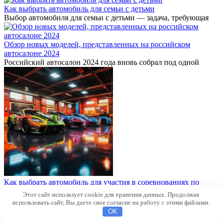
Как выбрать автомобиль для семьи с детьми
Выбор автомобиля для семьи с детьми — задача, требующая
Обзор новых моделей, представленных на российском
автосалоне 2024
Российский автосалон 2024 года вновь собрал под одной
Как выбрать автомобиль для участия в соревнованиях по
джимхане
Этот сайт использует cookie для хранения данных. Продолжая
Джимхана — это один из самых динамичных и зрелищных
использовать сайт, Вы даете свое согласие на работу с этими файлами.
© 2026 Автомобили
OK