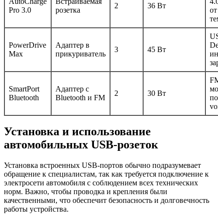
AutoCharge
Встраиваемая
4.
2
36 Вт
Pro 3.0
розетка
от
те
U
PowerDrive
Адаптер в
De
3
45 Вт
Max
прикуриватель
ин
за
F
SmartPort
Адаптер с
мо
2
30 Вт
Bluetooth
Bluetooth и FM
по
vo
Установка и использование
автомобильных USB-розеток
Установка встроенных USB-портов обычно подразумевает
обращение к специалистам, так как требуется подключение к
электросети автомобиля с соблюдением всех технических
норм. Важно, чтобы проводка и крепления были
качественными, что обеспечит безопасность и долговечность
работы устройства.