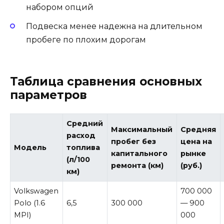
набором опций
Подвеска менее надежна на длительном
пробеге по плохим дорогам
Таблица сравнения основных
параметров
Средний
Максимальный
Средняя
расход
пробег без
цена на
Модель
топлива
капитального
рынке
(л/100
ремонта (км)
(руб.)
км)
Volkswagen
700 000
Polo (1.6
6,5
300 000
— 900
MPI)
000